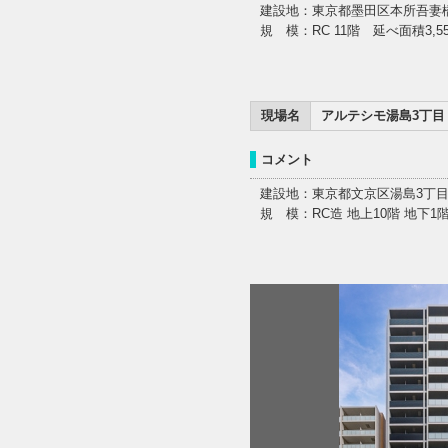
建設地：東京都墨田区本所吾妻橋
規 模：RC 11階 延べ面積3,55
現場名
アルテシモ湯島3丁目
コメント
建設地：東京都文京区湯島3丁目
規 模：RC造 地上10階 地下1階