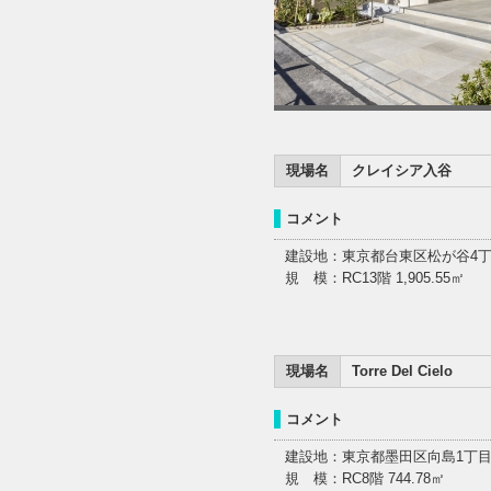
現場名
クレイシア入谷
コメント
建設地：東京都台東区松が谷4
規 模：RC13階 1,905.55㎡
現場名
Torre Del Cielo
コメント
建設地：東京都墨田区向島1丁
規 模：RC8階 744.78㎡