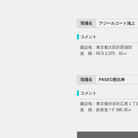
現場名
アジールコート池上
コメント
建設地：東京都大田区西蒲田
規 模：RC5 2,075．81㎡
現場名
PASEO恵比寿
コメント
建設地：東京都渋谷区広尾１丁
規 模：鉄骨造７F 395.35㎡