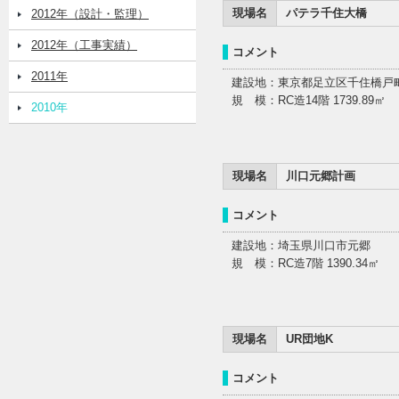
現場名
パテラ千住大橋
2012年（設計・監理）
2012年（工事実績）
コメント
2011年
建設地：東京都足立区千住橋戸
規 模：RC造14階 1739.89㎡
2010年
現場名
川口元郷計画
コメント
建設地：埼玉県川口市元郷
規 模：RC造7階 1390.34㎡
現場名
UR団地K
コメント